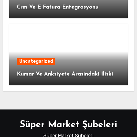
Crm Ve E Fatura Entegrasyonu
Uncategorized
Kumar Ve Anksiyete Arasindaki İliski
Süper Market Şubeleri
Süper Market Şubeleri