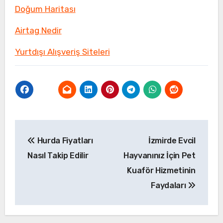
Doğum Haritası
Airtag Nedir
Yurtdışı Alışveriş Siteleri
Yazı
Hurda Fiyatları
İzmirde Evcil
gezinmesi
Nasıl Takip Edilir
Hayvanınız İçin Pet
Kuaför Hizmetinin
Faydaları