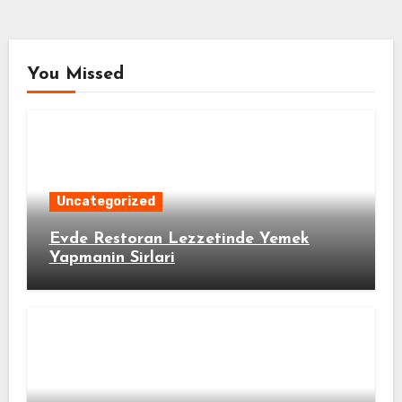
You Missed
Uncategorized
Evde Restoran Lezzetinde Yemek
Yapmanin Sirlari