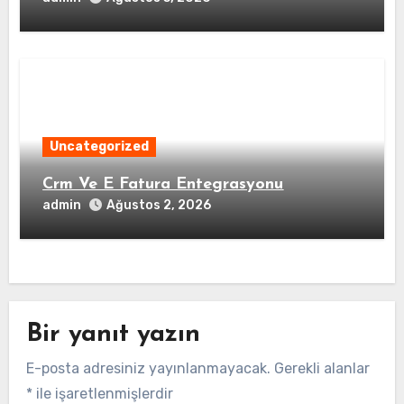
Uncategorized
Crm Ve E Fatura Entegrasyonu
admin
Ağustos 2, 2026
Bir yanıt yazın
E-posta adresiniz yayınlanmayacak.
Gerekli alanlar
*
ile işaretlenmişlerdir