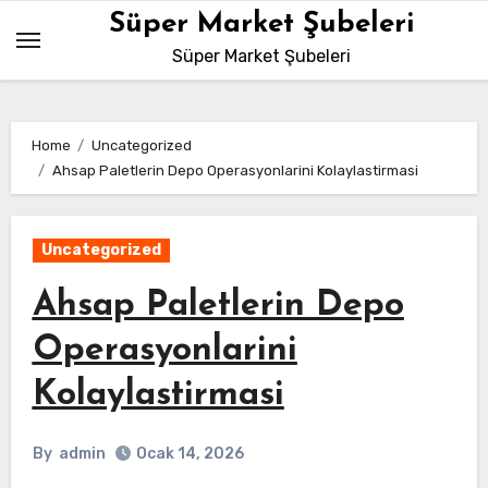
Skip
Süper Market Şubeleri
to
Süper Market Şubeleri
content
Home
Uncategorized
Ahsap Paletlerin Depo Operasyonlarini Kolaylastirmasi
Uncategorized
Ahsap Paletlerin Depo
Operasyonlarini
Kolaylastirmasi
By
admin
Ocak 14, 2026