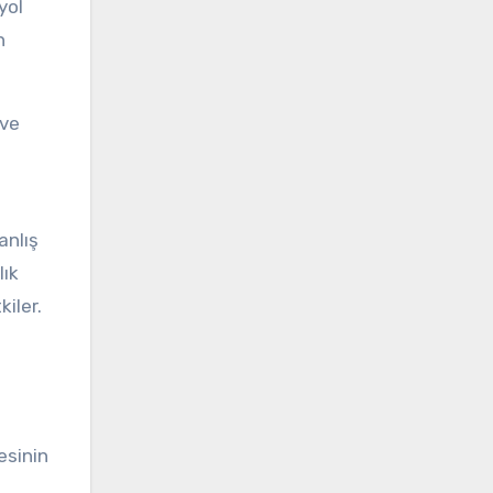
yol
n
 ve
anlış
lık
kiler.
esinin