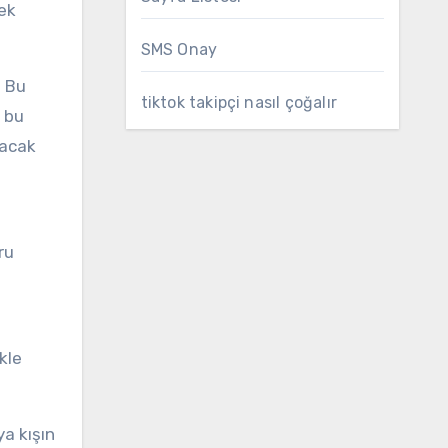
mek
SMS Onay
. Bu
tiktok takipçi nasıl çoğalır
n bu
tacak
ru
kle
ya kışın