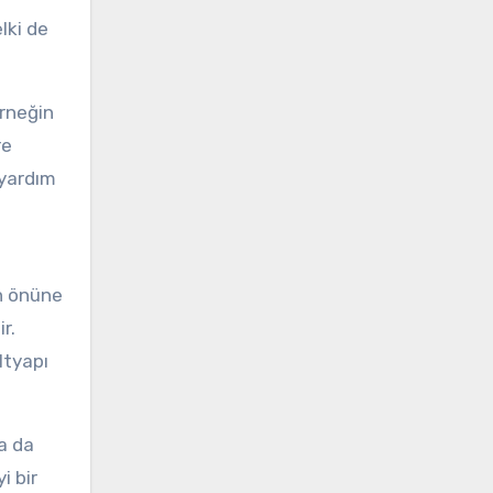
lki de
örneğin
re
 yardım
ın önüne
r.
ltyapı
a da
i bir