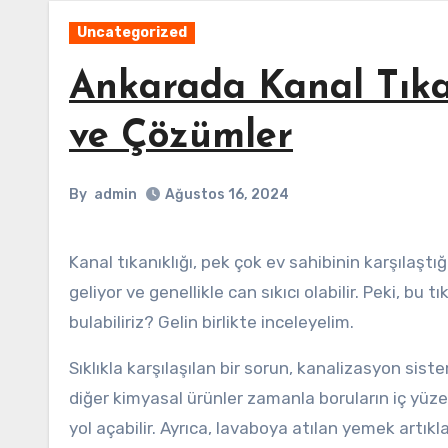
Uncategorized
Ankarada Kanal Tıka
ve Çözümler
By
admin
Ağustos 16, 2024
Kanal tıkanıklığı, pek çok ev sahibinin karşılaştığı yaygın bir sorundur. Ankara'da da bu sorun sık sık gündeme
geliyor ve genellikle can sıkıcı olabilir. Peki, bu 
bulabiliriz? Gelin birlikte inceleyelim.
Sıklıkla karşılaşılan bir sorun, kanalizasyon sist
diğer kimyasal ürünler zamanla boruların iç yüzeyi
yol açabilir. Ayrıca, lavaboya atılan yemek artıkla