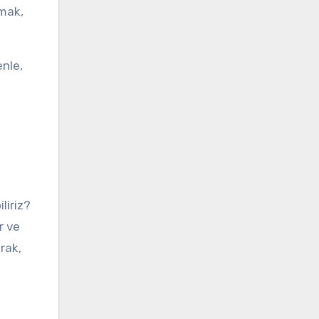
nmak,
nle,
liriz?
r ve
rak,