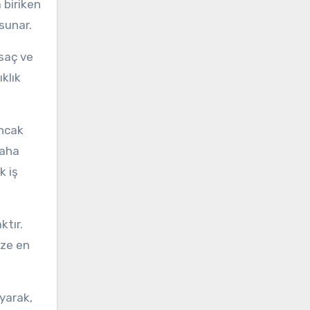
 biriken
 sunar.
 saç ve
klık
ancak
daha
k iş
ktır.
ize en
yarak,