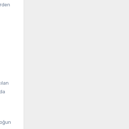
erden
ılan
rda
yoğun