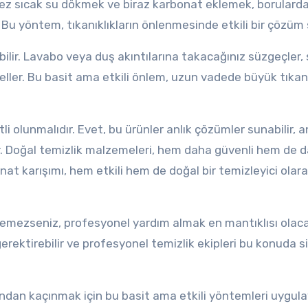
kez sıcak su dökmek ve biraz karbonat eklemek, borularda
r. Bu yöntem, tıkanıklıkların önlenmesinde etkili bir çözüm
bilir. Lavabo veya duş akıntılarına takacağınız süzgeçler,
eller. Bu basit ama etkili önlem, uzun vadede büyük tıkanı
li olunmalıdır. Evet, bu ürünler anlık çözümler sunabilir, 
lir. Doğal temizlik malzemeleri, hem daha güvenli hem de 
bonat karışımı, hem etkili hem de doğal bir temizleyici olara
yemezseniz, profesyonel yardım almak en mantıklısı olaca
erektirebilir ve profesyonel temizlik ekipleri bu konuda s
ından kaçınmak için bu basit ama etkili yöntemleri uygula