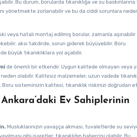
abilir. Bu durum, borularda tıkanıklığa ve su baskınlarına 
rını yönetmekte zorlanabilir ve bu da ciddi sorunlara nede
Eski veya hatalı montaj edilmiş borular, zamanla aşınabilir
ekebilir; aksi takdirde, sorun giderek büyüyebilir. Boru
e büyük tıkanıklıklara yol açabilir.
mi
de önemli bir etkendir. Uygun kalitede olmayan veya y
 neden olabilir. Kalitesiz malzemeler, uzun vadede tıkanık
. Boru sisteminizin kalitesi, tıkanıklık riskinizi doğrudan et
 Ankara’daki Ev Sahiplerinin
in.
Musluklarınızın yavaşça akması, tuvaletlerde su seviy
ılması gibi işaretler, tıkanıklığın habercisi olabilir. Bu