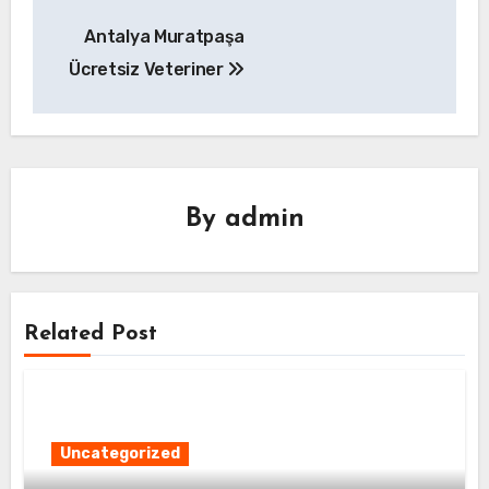
Yazı
Antalya Muratpaşa
gezinmesi
Ücretsiz Veteriner
By
admin
Related Post
Uncategorized