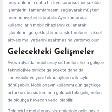
müşterilerinin daha hızlı ve sorunsuz bir şekilde
işlemlerini tamamlamasını sağlayarak müşteri
memnuniyetini artırabilir. Aynı zamanda,
kullanıcıların mobil cihazlarını kullanarak
işlemlerini gerçekleştirmesi, işletmelerin fiziksel
altyapı maliyetlerini azaltmasına yardımcı olur.
Gelecekteki Gelişmeler
Avustralya’da mobil onay sistemleri, hızla gelişen
teknolojiyle birlikte gelecekte daha da
ilerleyebilir ve yeni teknolojilerin etkisiyle
dönüşebilir. Mobil onayın kullanımı gün geçtikçe
artarken, bu sistemlerin gelecekteki gelişmeleri
de oldukça heyecan verici olabilir.
Gelecekte mobil onay sistemlerinin gelişimiyle