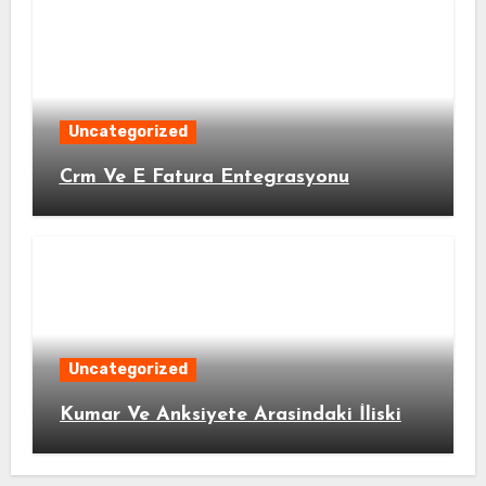
Uncategorized
Crm Ve E Fatura Entegrasyonu
Uncategorized
Kumar Ve Anksiyete Arasindaki İliski