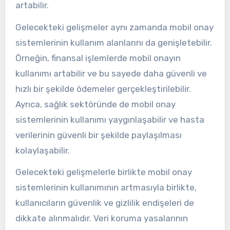
artabilir.
Gelecekteki gelişmeler aynı zamanda mobil onay
sistemlerinin kullanım alanlarını da genişletebilir.
Örneğin, finansal işlemlerde mobil onayın
kullanımı artabilir ve bu sayede daha güvenli ve
hızlı bir şekilde ödemeler gerçekleştirilebilir.
Ayrıca, sağlık sektöründe de mobil onay
sistemlerinin kullanımı yaygınlaşabilir ve hasta
verilerinin güvenli bir şekilde paylaşılması
kolaylaşabilir.
Gelecekteki gelişmelerle birlikte mobil onay
sistemlerinin kullanımının artmasıyla birlikte,
kullanıcıların güvenlik ve gizlilik endişeleri de
dikkate alınmalıdır. Veri koruma yasalarının