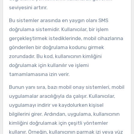
seviyesini artırır.
Bu sistemler arasında en yaygın olanı SMS
doğrulama sistemidir. Kullanıcılar, bir işlem
gerçekleştirmek istediklerinde, mobil cihazlarına
gönderilen bir doğrulama kodunu girmek
zorundadır. Bu kod, kullanıcının kimliğini
doğrulamak için kullanılır ve işlemi
tamamlamasına izin verir.
Bunun yanı sıra, bazı mobil onay sistemleri, mobil
uygulamalar aracılığıyla da çalışır. Kullanıcılar,
uygulamayı indirir ve kaydolurken kişisel
bilgilerini girer. Ardından, uygulama, kullanıcının
kimliğini doğrulamak için çeşitli yöntemler
kullanır. Örneğin, kullanıcının parmak izi veya yüz