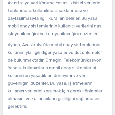
Avustralya Veri Koruma Yasası, kişisel verilerin
toplanması, kullanılması, saklanması ve
paylaşılmasıyla ilgili kuralları belirler. Bu yasa,
mobil onay sistemlerinin kullanıcı verilerini nasıl
işleyebileceğini ve koruyabileceğini düzenler.
Ayrıca, Avustralya’da mobil onay sistemlerinin
kullanımıyla ilgili diğer yasalar ve düzenlemeler
de bulunmaktadır. Örneğin, Telekomünikasyon
Yasası, kullanıcıların mobil onay sistemlerini
kullanırken yaşadıkları deneyimi ve veri
güvenliğini düzenler. Bu yasa, işletmelerin
kullanıcı verilerini korumak için gerekli önlemleri
almasını ve kullanıcıların gizliliğini sağlamasını
gerektirir.