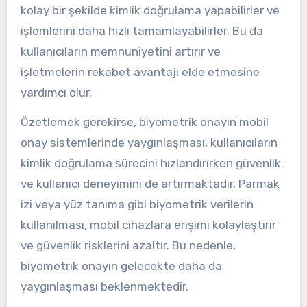
kolay bir şekilde kimlik doğrulama yapabilirler ve
işlemlerini daha hızlı tamamlayabilirler. Bu da
kullanıcıların memnuniyetini artırır ve
işletmelerin rekabet avantajı elde etmesine
yardımcı olur.
Özetlemek gerekirse, biyometrik onayın mobil
onay sistemlerinde yaygınlaşması, kullanıcıların
kimlik doğrulama sürecini hızlandırırken güvenlik
ve kullanıcı deneyimini de artırmaktadır. Parmak
izi veya yüz tanıma gibi biyometrik verilerin
kullanılması, mobil cihazlara erişimi kolaylaştırır
ve güvenlik risklerini azaltır. Bu nedenle,
biyometrik onayın gelecekte daha da
yaygınlaşması beklenmektedir.