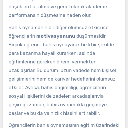
düşük notlar alma ve genel olarak akademik
performansın düşmesine neden olur.
Bahis oynamanın bir diğer olumsuz etkisi ise
öğrencilerin
motivasyonunu
düşürmesidir.
Birçok öğrenci, bahis oynayarak hızlı bir şekilde
para kazanma hayali kurarken, aslında
eğitimlerine gereken önemi vermekten
uzaklaşırlar. Bu durum, uzun vadede hem kişisel
gelişimlerini hem de kariyer hedeflerini olumsuz
etkiler. Ayrıca, bahis bağımlılığı, öğrencilerin
sosyal ilişkilerini de zedeler; arkadaşlarıyla
geçirdiği zaman, bahis oynamakla geçmeye
başlar ve bu da yalnızlık hissini artırabilir.
Öğrencilerin bahis oynamasının eğitim üzerindeki