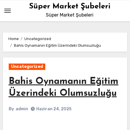
Skip
Süper Market Şubeleri
to
Süper Market Şubeleri
content
Home
Uncategorized
Bahis Oynamanın Eğitim Üzerindeki Olumsuzluğu
Uncategorized
Bahis Oynamanın Eğitim
Üzerindeki Olumsuzluğu
By
admin
Haziran 24, 2025