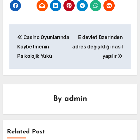
Yazı
Casino Oyunlarında
E devlet üzerinden
gezinmesi
Kaybetmenin
adres değişikliği nasıl
Psikolojik Yükü
yapılır
By
admin
Related Post