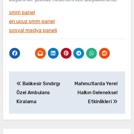
smm panel
en ucuz smm panel
sosyal medya paneli
Yazı
Balıkesir Sındırgı
Mahmutlarda Yerel
gezinmesi
Özel Ambulans
Halkın Geleneksel
Kiralama
Etkinlikleri