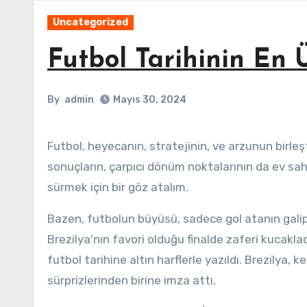
Uncategorized
Futbol Tarihinin En 
By
admin
Mayıs 30, 2024
Futbol, heyecanın, stratejinin, ve arzunun birleştiği bir arenadır. Ancak, futbol tarihi aynı zamanda beklenmedik
sonuçların, çarpıcı dönüm noktalarının da ev sah
sürmek için bir göz atalım.
Bazen, futbolun büyüsü, sadece gol atanın galip
Brezilya'nın favori olduğu finalde zaferi kucakla
futbol tarihine altın harflerle yazıldı. Brezilya
sürprizlerinden birine imza attı.