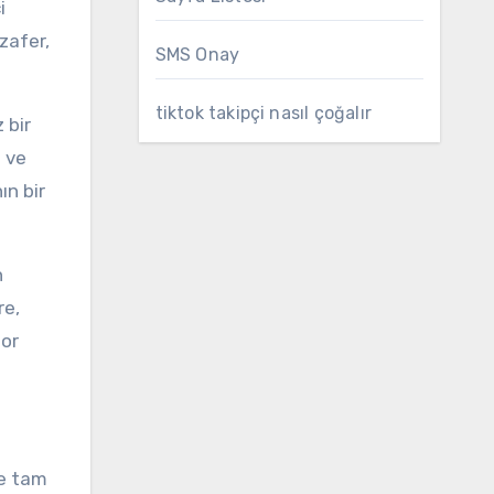
i
zafer,
SMS Onay
tiktok takipçi nasıl çoğalır
 bir
ı ve
ın bir
n
re,
por
te tam