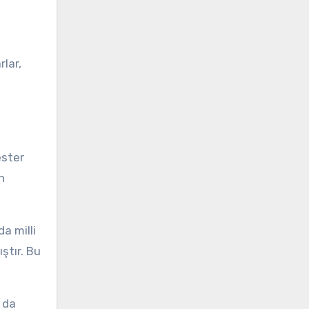
rlar,
ester
n
a milli
ştır. Bu
 da