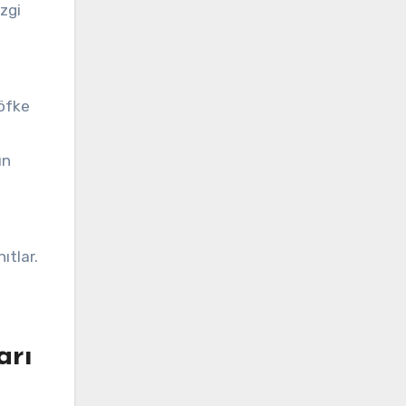
izgi
 öfke
un
ıtlar.
arı