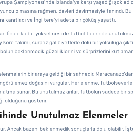
Avrupa Şampiyonası'nda İzlanda'ya karşı yaşadığı şok edic
 oyuncu olmasına rağmen, devleri devirmesiyle tanındı. Bu 
 kanıtladı ve İngiltere'yi adeta bir çöküş yaşattı.
rı finale kadar yükselmesi de futbol tarihinde unutulmaz
 Kore takımı, sürpriz galibiyetlerle dolu bir yolculuğa çıkt
bolun beklenmedik güzelliklerini ve sürprizlerini kutlaman
 elenmelerin bir araya geldiği bir sahnedir. Maracanazo'da
 öngörülemez doğasını vurgular. Her elenme, futbolseverle
ırlatma sunar. Bu unutulmaz anlar, futbolun sadece bir s
ı olduğunu gösterir.
arihinde Unutulmaz Elenmeler
ur. Ancak bazen, beklenmedik sonuçlarla dolu olabilir. İş