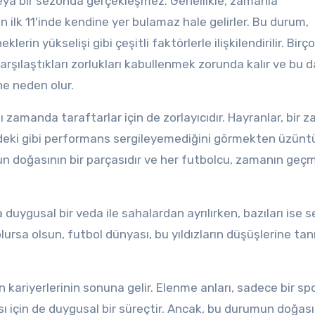
ya bir sezonda gerçekleşmez. Genellikle, zamanla
 ilk 11'inde kendine yer bulamaz hale gelirler. Bu durum,
rin yükselişi gibi çeşitli faktörlerle ilişkilendirilir. Birç
rşılaştıkları zorlukları kabullenmek zorunda kalır ve bu d
ne neden olur.
ı zamanda taraftarlar için de zorlayıcıdır. Hayranlar, bir 
rindeki gibi performans sergileyemediğini görmekten üzünt
n doğasının bir parçasıdır ve her futbolcu, zamanın geç
 duygusal bir veda ile sahalardan ayrılırken, bazıları ise 
ursa olsun, futbol dünyası, bu yıldızların düşüşlerine tanı
n kariyerlerinin sonuna gelir. Elenme anları, sadece bir spo
ı için de duygusal bir süreçtir. Ancak, bu durumun doğası