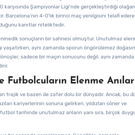
G karşısında Şampiyonlar Ligi'nde gerçekleştirdiği olağa
 Barcelona'nın 4-0'lık birinci maç yenilgisini telafi ederek
duğunu kanıtlar niteliktedir.
enmedik sonuçların bir sahnesi olmuştur. Unutulmaz elen
ığı yaşatırken, aynı zamanda sporun öngörülemez doğasın
e dönüşler, sadece bir maçın sonucunu değil, aynı zamanda
rir.
ne Futbolcuların Elenme Anılar
n trajik ve bazen de zafer dolu bir dünyadır. Ancak, bu 
arı kariyerlerinin sonuna gelirken, yıldızları söner ve
 futbol tarihinde unutulmaz anların yanı sıra, birçok duyg