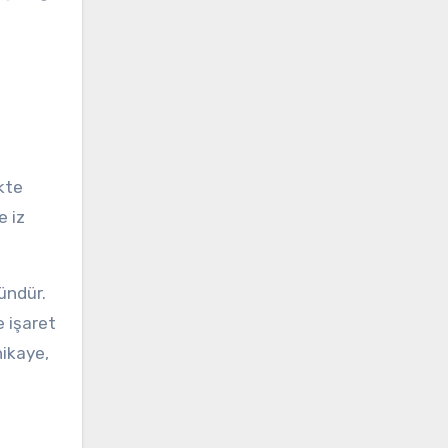
kte
e iz
ündür.
 işaret
hikaye,