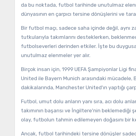
da bu noktada, futbol tarihinde unutulmaz elenm
dünyasının en çarpıcı tersine dönüşlerini ve taraf
Bir futbol maçı, sadece saha içinde değil, aynı z
tutkularıyla takımlarını desteklerken, beklenmed
futbolseverleri derinden etkiler. İşte bu duygus
unutulmaz elenmeler yer alır.
Birçok insan için, 1999 UEFA Şampiyonlar Ligi fin
United ile Bayern Munich arasındaki mücadele, Ba
dakikalarında, Manchester United'ın yaptığı çarp
Futbol, umut dolu anların yanı sıra, acı dolu anla
takımının başarısı ve İngiltere'nin beklemediği ş
olay, futbolun tahmin edilemeyen doğasını bir k
Ancak, futbol tarihindeki tersine dönüşler sade