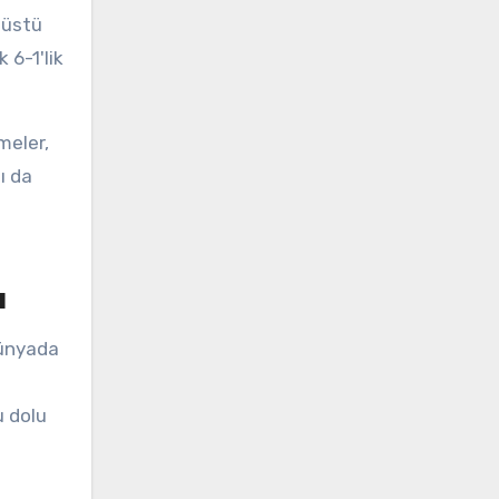
nüstü
 6-1'lik
meler,
ı da
ı
dünyada
u dolu