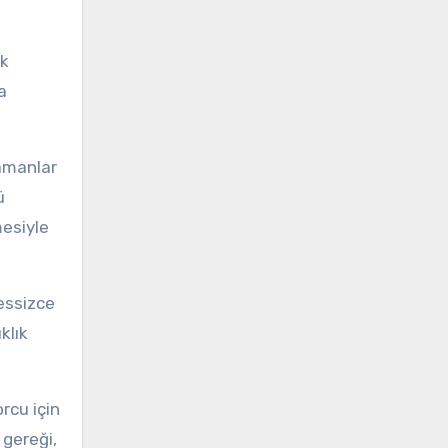
ok
a
zamanlar
ü
mesiyle
sessizce
klık
rcu için
 gereği,