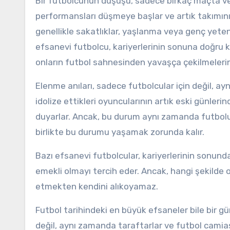
Bir futbolcunun düşüşü, sadece birkaç maçta ve
performansları düşmeye başlar ve artık takımının
genellikle sakatlıklar, yaşlanma veya genç yetenekle
efsanevi futbolcu, kariyerlerinin sonuna doğru ka
onların futbol sahnesinden yavaşça çekilmeleri
Elenme anıları, sadece futbolcular için değil, ayn
idolize ettikleri oyuncularının artık eski günle
duyarlar. Ancak, bu durum aynı zamanda futbolu
birlikte bu durumu yaşamak zorunda kalır.
Bazı efsanevi futbolcular, kariyerlerinin sonunda
emekli olmayı tercih eder. Ancak, hangi şekilde ol
etmekten kendini alıkoyamaz.
Futbol tarihindeki en büyük efsaneler bile bir gü
değil, aynı zamanda taraftarlar ve futbol camias