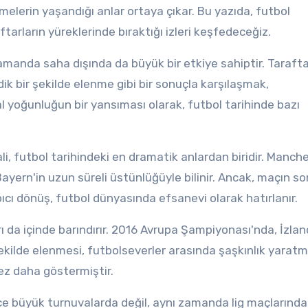
elerin yaşandığı anlar ortaya çıkar. Bu yazıda, futbol
tarların yüreklerinde bıraktığı izleri keşfedeceğiz.
amanda saha dışında da büyük bir etkiye sahiptir. Tarafta
ik bir şekilde elenme gibi bir sonuçla karşılaşmak,
al yoğunluğun bir yansıması olarak, futbol tarihinde bazı
ali, futbol tarihindeki en dramatik anlardan biridir. Manch
yern'in uzun süreli üstünlüğüyle bilinir. Ancak, maçın so
ıcı dönüş, futbol dünyasında efsanevi olarak hatırlanır.
rı da içinde barındırır. 2016 Avrupa Şampiyonası'nda, İzland
ekilde elenmesi, futbolseverler arasında şaşkınlık yaratmı
ez daha göstermiştir.
ce büyük turnuvalarda değil, aynı zamanda lig maçlarında