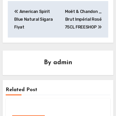
Yazı
American Spirit
Moët & Chandon _
gezinmesi
Blue Natural Sigara
Brut Impérial Rosé
Fiyat
75CL FREESHOP
By
admin
Related Post