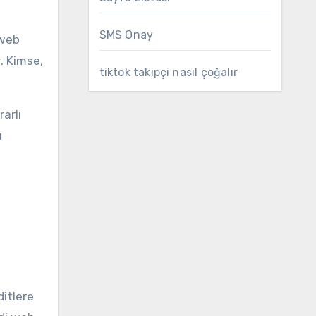
SMS Onay
 web
r. Kimse,
tiktok takipçi nasıl çoğalır
rarlı
u
ditlere