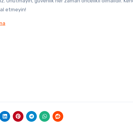
riz. Unutmayın, güvenlik her zaman öncelikli olmalıdır. Ke
mal etmeyin!
lma