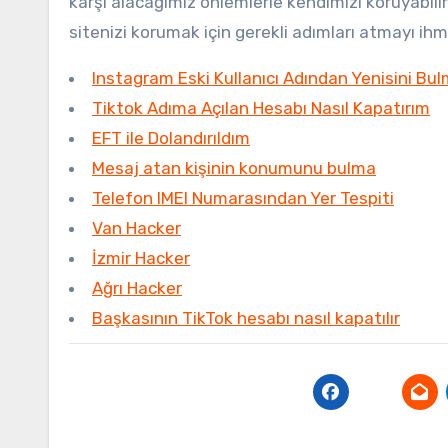
karşı alacağımız önlemlerle kendimizi koruyabili
sitenizi korumak için gerekli adımları atmayı ih
Instagram Eski Kullanıcı Adından Yenisini Bu
Tiktok Adıma Açılan Hesabı Nasıl Kapatırım
EFT ile Dolandırıldım
Mesaj atan kişinin konumunu bulma
Telefon IMEI Numarasından Yer Tespiti
Van Hacker
İzmir Hacker
Ağrı Hacker
Başkasının TikTok hesabı nasıl kapatılır