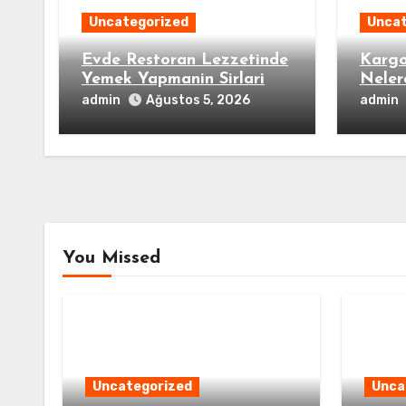
Uncategorized
Uncat
Evde Restoran Lezzetinde
Kargo
Yemek Yapmanin Sirlari
Neler
admin
admin
Ağustos 5, 2026
You Missed
Uncategorized
Unca