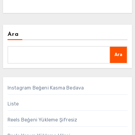
Ara
Ara
Instagram Beğeni Kasma Bedava
Liste
Reels Beğeni Yükleme Şifresiz