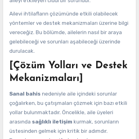
aileyi etkileyen ciddi bir sorundur.
Ailevi ihtilafların çözümünde etkili olabilecek
yöntemler ve destek mekanizmaları üzerine bilgi
vereceğiz. Bu bölümde, ailelerin nasıl bir araya
gelebileceği ve sorunları aşabileceği üzerinde
durulacak.
[Çözüm Yolları ve Destek
Mekanizmaları]
Sanal bahis
nedeniyle aile içindeki sorunlar
çoğalırken, bu çatışmaları çözmek için bazı etkili
yollar bulunmaktadır. Öncelikle, aile üyeleri
arasında
sağlıklı iletişim
kurmak, sorunların
üstesinden gelmek için kritik bir adımdır.