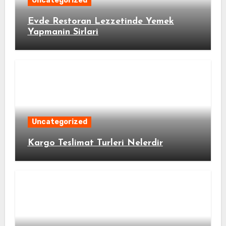
Uncategorized
Evde Restoran Lezzetinde Yemek
Yapmanin Sirlari
Uncategorized
Kargo Teslimat Turleri Nelerdir