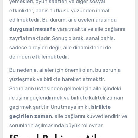
yemekleri, oyun saatleri ve diğer sosyal
etkinlikler, bahis tutkusu yüzünden ihmal
edilmektedir. Bu durum, aile üyeleri arasında
duygusal mesafe
yaratmakta ve aile bağlarını
zayıflatmaktadır. Sonuç olarak, sanal bahis,
sadece bireyleri değil, aile dinamiklerini de
derinden etkilemektedir.
Bu nedenle, aileler için önemli olan, bu sorunla
yüzleşmek ve birlikte hareket etmektir.
Sorunların üstesinden gelmek için aile içindeki
iletişimi güçlendirmek ve birlikte kaliteli zaman
geçirmek şarttır. Unutmayalım ki,
birlikte
geçirilen zaman
, aile bağlarını kuvvetlendirir ve
sorunların aşılmasında büyük rol oynar.