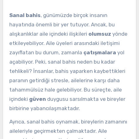
Sanal bahis
, günümüzde birçok insanın
hayatında önemli bir yer tutuyor. Ancak, bu
alışkanlıklar aile içindeki ilişkileri
olumsuz
yönde
etkileyebiliyor. Aile üyeleri arasındaki iletişimi
zayıflatan bu durum, zamanla
çatışmalara
yol
açabiliyor. Peki, sanal bahis neden bu kadar
tehlikeli? İnsanlar, bahis yaparken kaybettikleri
paranın getirdiği stresle, ailelerine karşı daha
tahammülsüz hale gelebiliyor. Bu süreçte, aile
içindeki
güven
duygusu sarsılmakta ve bireyler
birbirine yabancılaşmaktadır.
Ayrıca, sanal bahis oynamak, bireylerin zamanını
aileleriyle geçirmekten çalmaktadır. Aile