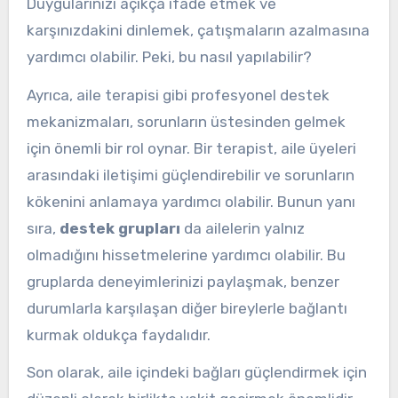
Duygularınızı açıkça ifade etmek ve
karşınızdakini dinlemek, çatışmaların azalmasına
yardımcı olabilir. Peki, bu nasıl yapılabilir?
Ayrıca, aile terapisi gibi profesyonel destek
mekanizmaları, sorunların üstesinden gelmek
için önemli bir rol oynar. Bir terapist, aile üyeleri
arasındaki iletişimi güçlendirebilir ve sorunların
kökenini anlamaya yardımcı olabilir. Bunun yanı
sıra,
destek grupları
da ailelerin yalnız
olmadığını hissetmelerine yardımcı olabilir. Bu
gruplarda deneyimlerinizi paylaşmak, benzer
durumlarla karşılaşan diğer bireylerle bağlantı
kurmak oldukça faydalıdır.
Son olarak, aile içindeki bağları güçlendirmek için