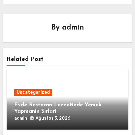
By
admin
Related Post
Uncategorized
Evde Restoran Lezzetinde Yemek
Yapmanin Sirlari
admin
Ağustos 5, 2026