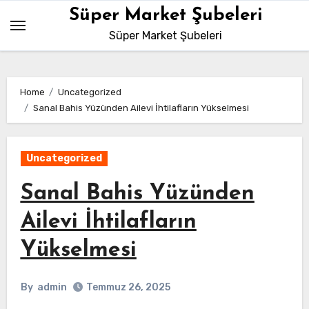
Skip
Süper Market Şubeleri
to
Süper Market Şubeleri
content
Home
Uncategorized
Sanal Bahis Yüzünden Ailevi İhtilafların Yükselmesi
Uncategorized
Sanal Bahis Yüzünden
Ailevi İhtilafların
Yükselmesi
By
admin
Temmuz 26, 2025