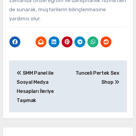
zamanda cinsel eğitim ve danışmanlık hizmetleri
de sunarak, müşterilerin bilinçlenmesine
yardımcı olur.
Yazı
SMM Panel ile
Tunceli Pertek Sex
gezinmesi
Sosyal Medya
Shop
Hesapları İleriye
Taşımak